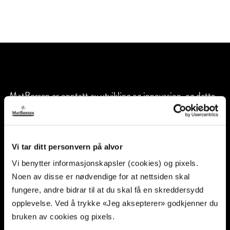
MatBørsen er opptatt av utvikling og innovasjon, og dette
oppnår vi blant annet ved å få inn unge og dyktige
medarbeidere. Talentene får mulighet til å utvikle seg for å
nå egne ambisjoner, og ingenting gjør oss mer stolte enn å
bidra til at mennesker lykkes i sin karriere, forteller
Vi tar ditt personvern på alvor
Kristine.
Vi benytter informasjonskapsler (cookies) og pixels.
Noen av disse er nødvendige for at nettsiden skal
fungere, andre bidrar til at du skal få en skreddersydd
opplevelse. Ved å trykke «Jeg aksepterer» godkjenner du
bruken av cookies og pixels.