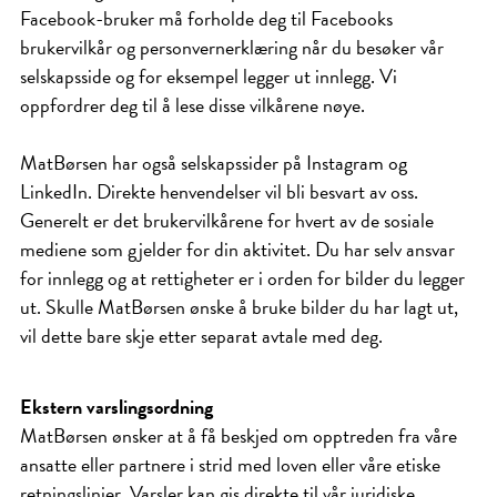
Facebook-bruker må forholde deg til Facebooks
brukervilkår og personvernerklæring når du besøker vår
selskapsside og for eksempel legger ut innlegg. Vi
oppfordrer deg til å lese disse vilkårene nøye.
MatBørsen har også selskapssider på Instagram og
LinkedIn. Direkte henvendelser vil bli besvart av oss.
Generelt er det brukervilkårene for hvert av de sosiale
mediene som gjelder for din aktivitet. Du har selv ansvar
for innlegg og at rettigheter er i orden for bilder du legger
ut. Skulle MatBørsen ønske å bruke bilder du har lagt ut,
vil dette bare skje etter separat avtale med deg.
Ekstern varslingsordning
MatBørsen ønsker at å få beskjed om opptreden fra våre
ansatte eller partnere i strid med loven eller våre etiske
retningslinjer. Varsler kan gis direkte til vår juridiske