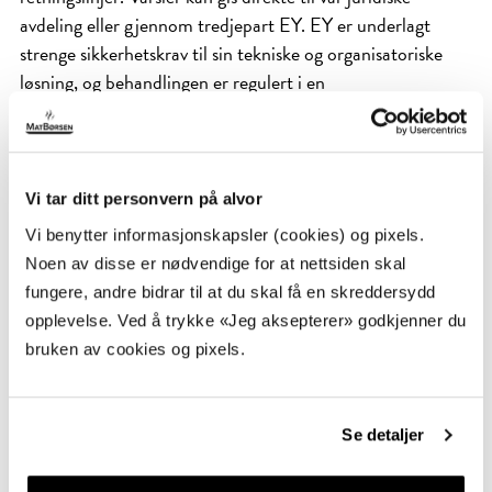
avdeling eller gjennom tredjepart EY. EY er underlagt
strenge sikkerhetskrav til sin tekniske og organisatoriske
løsning, og behandlingen er regulert i en
databehandleravtale. Håndtering av varsler kan innebære
behandling av alle typer personopplysninger, inkludert
særlige kategorier av personopplysninger. Grunnlaget for å
behandle personopplysninger i varslingssaker er berettiget
Vi tar ditt personvern på alvor
interesse eller at slik behandling er nødvendig for å oppfylle
Vi benytter informasjonskapsler (cookies) og pixels.
MatBørsens rettslige forpliktelser, herunder
Noen av disse er nødvendige for at nettsiden skal
arbeidsrettslige plikter og rettigheter, eller nødvendig for å
fungere, andre bidrar til at du skal få en skreddersydd
fastsette, gjøre gjeldende eller forsvare et rettskrav. Hvor
opplevelse. Ved å trykke «Jeg aksepterer» godkjenner du
lenge opplysninger knyttet til varselet vil bli lagret, beror på
bruken av cookies og pixels.
varselets karakter og resultatet av undersøkelsene av
varselet
Se detaljer
Databehandlere og utlevering