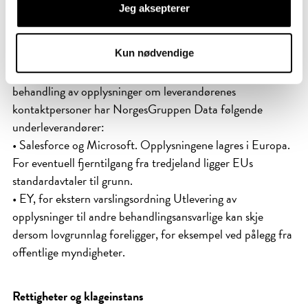
MatBørsen kan bruke andre virksomheter til å behandle
Jeg aksepterer
selskapets personopplysninger. Slike forhold er regulert i
databehandleravtaler. Viktigste databehandlere er:
• NorgesGruppen Data, et heleid selskap i
Kun nødvendige
NorgesGruppen, for basis IT-plattform og drift. For
behandling av opplysninger om leverandørenes
kontaktpersoner har NorgesGruppen Data følgende
underleverandører:
• Salesforce og Microsoft. Opplysningene lagres i Europa.
For eventuell fjerntilgang fra tredjeland ligger EUs
standardavtaler til grunn.
• EY, for ekstern varslingsordning Utlevering av
opplysninger til andre behandlingsansvarlige kan skje
dersom lovgrunnlag foreligger, for eksempel ved pålegg fra
offentlige myndigheter.
Rettigheter og klageinstans