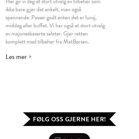
Her gir vi deg et stort utvalg av tilbehør som
ikke bare gjør det enkelt, men også
spennende. Passer godt enten det er lunsj,
middag eller buffet. Vi har også et stort utvalg
av majonesbaserte salater. Gjør retten
komplett med tilbehør fra MatBørsen.
Les mer
FØLG OSS GJERNE HER!