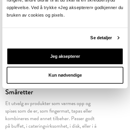
opplevelse. Ved å trykke «Jeg aksepterer» godkjenner du
bruken av cookies og pixels.
Se detaljer
Jeg aksepterer
Kun nødvendige
Småretter
Et utvalg av produkter som varmes opp og
spises som de er, som fingermat, tapas eller
kombineres med annet tilbehør. Passer godt
på buffet, i cateringvirksomhet, i disk, eller i á