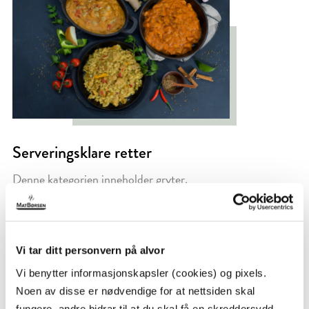
Serveringsklare retter
Denne kategorien inneholder gryter,
gratenger, ulike pastaretter, lasagne og andre
spennende retter. Målet er å holde smaker så
nært som hjemmelaget som mulig. Rettene er
utviklet av våre kokker som har satt sitt
Vi tar ditt personvern på alvor
MatBørsen-preg på disse.
Vi benytter informasjonskapsler (cookies) og pixels.
Noen av disse er nødvendige for at nettsiden skal
Les mer
fungere, andre bidrar til at du skal få en skreddersydd