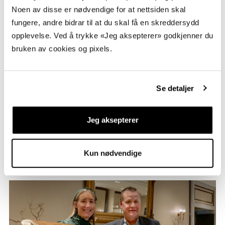
Noen av disse er nødvendige for at nettsiden skal
fungere, andre bidrar til at du skal få en skreddersydd
opplevelse. Ved å trykke «Jeg aksepterer» godkjenner du
bruken av cookies og pixels.
Hedret for lang og tro tjeneste
Se detaljer
Cam Nguyen har arbeidet hos oss i 25 år. Vi ønsker å
sette pris på våre medarbeidere, og har anerkjent henne
Jeg aksepterer
for lang og tro tjeneste. Hennes bidrag med
videreutvikling,
Kun nødvendige