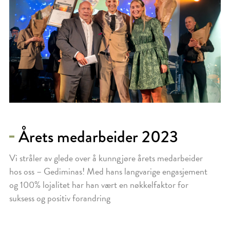
Årets medarbeider 2023
Vi stråler av glede over å kunngjøre årets medarbeider
hos oss – Gediminas! Med hans langvarige engasjement
og 100% lojalitet har han vært en nøkkelfaktor for
suksess og positiv forandring