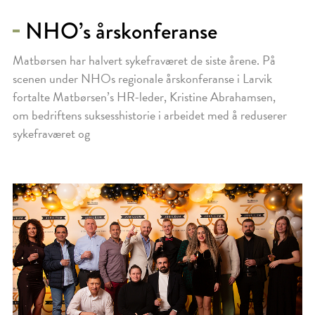
NHO’s årskonferanse
Matbørsen har halvert sykefraværet de siste årene. På
scenen under NHOs regionale årskonferanse i Larvik
fortalte Matbørsen’s HR-leder, Kristine Abrahamsen,
om bedriftens suksesshistorie i arbeidet med å reduserer
sykefraværet og