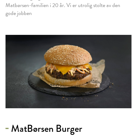
Matbørsen-familien i 20 år. Vi er utrolig stolte av den
gode jobben
MatBørsen Burger